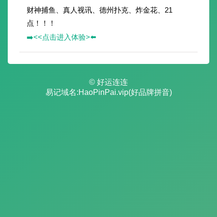
财神捕鱼、真人视讯、德州扑克、炸金花、21
点！！！
➡️<<点击进入体验>⬅️
© 好运连连
易记域名:HaoPinPai.vip(好品牌拼音)